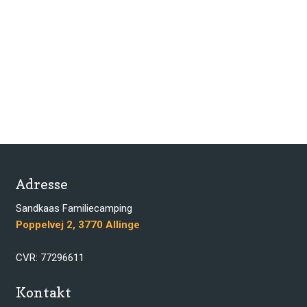
Adresse
​​Sandkaas Familiecamping
​​Poppelvej 2, 3770 Allinge​
​CVR: 77296611
Kontakt​