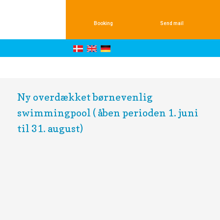
Booking
Send mail
​
Ny overdækket børnevenlig
swimmingpool ( åben perioden 1. juni
til 31. august)